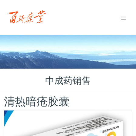
中成药销售
清热暗疮胶囊